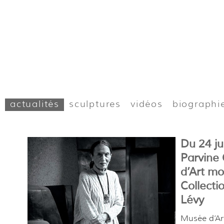
actualités
sculptures
vidéos
biographi
Du 24 ju
Parvine
d’Art m
Collecti
Lévy
Musée d’A